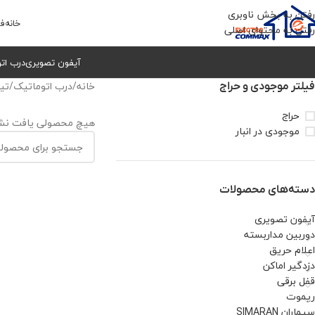
رفتن به بخش ناوبری
خانه
فر
رفتن به محتوای اصلی
آیفون تصویری
درب ات
خانه
/
درب اتوماتیک
/
تیراژه
فیلتر موجودی و حراج
حراج
هیچ محصولی یافت نشد
موجودی در انبار
دسته‌های محصولات
آیفون تصویری
دوربین مداربسته
اعلام حریق
دزدگیر اماکن
قفل برقی
ریموت
سیماران SIMARAN