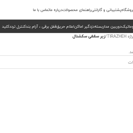
وشگاه
پشتیبانی و گارانتی
راهنمای محصولات
درباره ما
تماس با ما
وماتیک
دوربین مداربسته
دزدگیر اماکن
اعلام حریق
قفل برقی ، آرام بند
کنترل تردد
کلید
 TIRAZHEH
/
زیر سقفی سکشنال
.