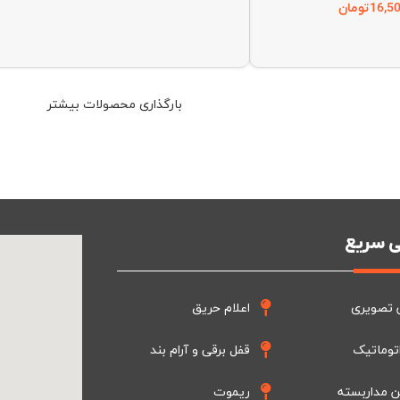
16,5
تومان
بارگذاری محصولات بیشتر
 سریع
 تصویری
اعلام حریق
توماتیک
قفل برقی و آرام بند
ن مداربسته
ریموت