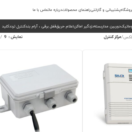
وشگاه
پشتیبانی و گارانتی
راهنمای محصولات
درباره ما
تماس با ما
وماتیک
دوربین مداربسته
دزدگیر اماکن
اعلام حریق
قفل برقی ، آرام بند
کنترل تردد
کلید
لکس
/
مرکز کنترل
نمایش
9