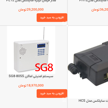
 سایلکس مدلPH12
مدار فرمان کرکره سایلکس مدل PL12
36,2
تومان
29,200,000
تومان
افزودن به سبد خرید
سیستم امنیتی اماکن SG8-805S
18,970,000
تومان
افزودن به سبد خرید
سایلکس مدل HCS