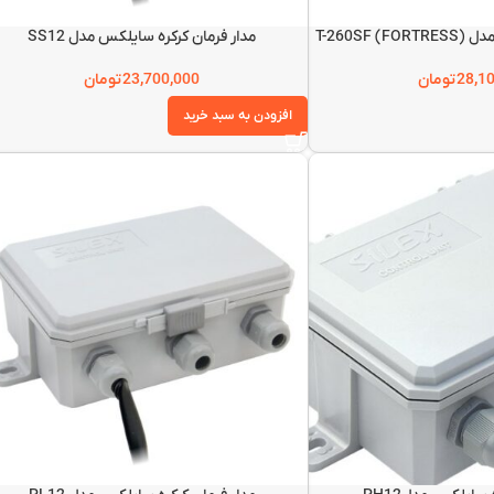
T-260SF 
مدار فرمان کرکره سایلکس مدل SS12
28,1
تومان
23,700,000
تومان
افزودن به سبد خرید