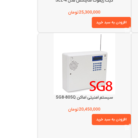
کیت ریموت سایلکس مدل SLL-4
25,300,000
تومان
افزودن به سبد خرید
سیستم امنیتی اماکن SG8-805Q
20,450,000
تومان
افزودن به سبد خرید