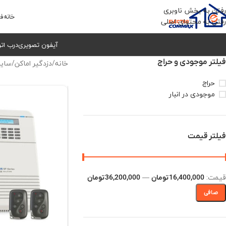
رفتن به بخش ناوبری
خانه
فر
رفتن به محتوای اصلی
آیفون تصویری
درب ات
فیلتر موجودی و حراج
خانه
/
دزدگیر اماکن
/
سای
حراج
موجودی در انبار
فیلتر قیمت
قيمت:
—
16,400,000 تومان
36,200,000 تومان
صافی