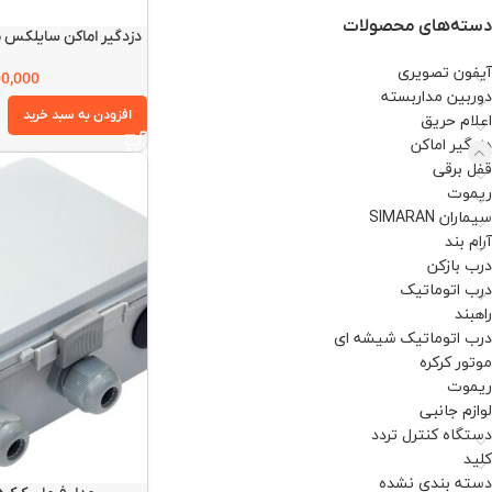
دسته‌های محصولات
دزدگیر اماکن سایلکس مدل ((FORTRESS
آیفون تصویری
00,000
دوربین مداربسته
افزودن به سبد خرید
اعلام حریق
دزدگیر اماکن
قفل برقی
ریموت
سیماران SIMARAN
آرام بند
درب بازکن
درب اتوماتیک
راهبند
درب اتوماتیک شیشه ای
موتور کرکره
ریموت
لوازم جانبی
دستگاه کنترل تردد
کلید
دسته بندی نشده