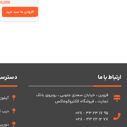
00,000
افزودن به سبد خرید
ارتباط با ما
دسترسی
قزوین ، خیابان سعدی جنوبی ، روبروی بانک
آیفون
تجارت ، فروشگاه الکتروکوماکس
درب ا
95 17 23 33 - 028
77 12 22 33 - 028
دوربی