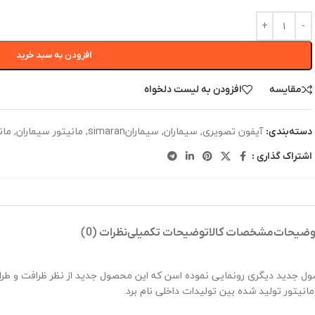
افزودن به سبد خرید
مقایسه
افزودن به لیست دلخواه
آیفون تصویری
,
سیماران
,
سیمارانsimaran
,
مانیتور سیماران
,
مانی
دسته‌بندی:
اشتراک گذاری :
وضیحات
مشخصات کالا
توضیحات تکمیلی
نظرات (0)
ریان از محصول TKM-46،شرکت سیماران از محصول جدید دیگری رونمایی نموده اسن که این محصول جدید 
انیتور تولید شده بین تولیدات داخلی نام برد.