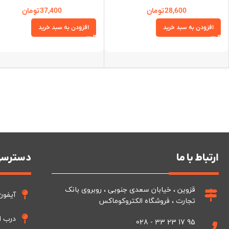
28,600
تومان
37,400
تومان
افزودن به سبد خرید
افزودن به سبد خرید
ارتباط با ما
دسترسی
قزوین ، خیابان سعدی جنوبی ، روبروی بانک
آیفون
تجارت ، فروشگاه الکتروکوماکس
درب ا
95 17 23 33 - 028