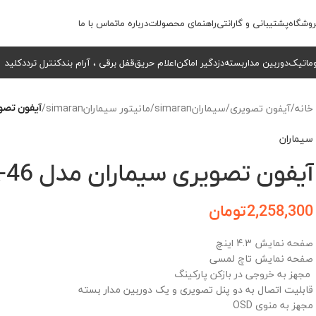
وشگاه
پشتیبانی و گارانتی
راهنمای محصولات
درباره ما
تماس با ما
وماتیک
دوربین مداربسته
دزدگیر اماکن
اعلام حریق
قفل برقی ، آرام بند
کنترل تردد
کلید
خانه
/
آیفون تصویری
/
سیمارانsimaran
/
مانیتور سیمارانsimaran
/
آیفون تصویر
سیماران
آیفون تصویری سیماران مدل TK-46
2,258,300
تومان
صفحه نمایش 4.3 اینچ
صفحه نمایش تاچ لمسی
مجهز به خروجی در بازکن پارکینگ
قابلیت اتصال به دو پنل تصویری و یک دوربین مدار بسته
مجهز به منوی
OSD