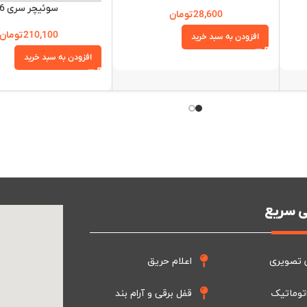
سوئیچر سری 6
28,600
تومان
210,100
تومان
افزودن به سبد خرید
افزودن به سبد خرید
 سریع
 تصویری
اعلام حریق
توماتیک
قفل برقی و آرام بند