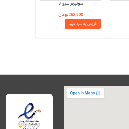
سوئیچر سری 8
,873,300
262,900
تومان
افزودن به سبد خرید
افزودن به سبد خرید