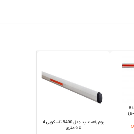
بوم راهبند تاشو بتا 5
بوم راهبند بتا مدل B400 تلسکوپی 4
راهبند تبل
ن
تا 6 متری
,000,000