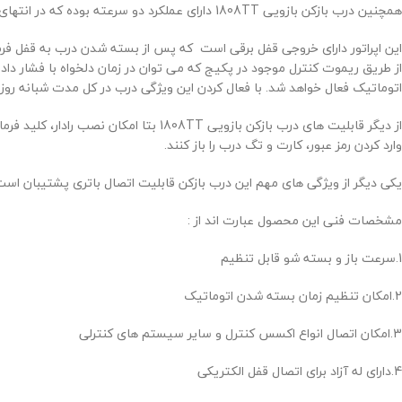
همچنین درب بازکن بازویی
1808TT
دارای عملکرد دو سرعته بوده که در انته
از طریق ریموت کنترل موجود در پکیج که می توان در زمان دلخواه با فشار دادن دکمه ریموت درب را ق
اتوماتیک فعال خواهد شد. با فعال کردن این ویژگی درب در کل مدت شبانه روز قف
از دیگر قابلیت های درب بازکن بازویی
1808TT
بتا امکان نصب رادار، کلید فر
وارد کردن رمز عبور، کارت و تگ درب را باز کنند.
یکی دیگر از ویژگی های مهم این درب بازکن قابلیت اتصال باتری پشتیبان است
مشخصات فنی این محصول عبارت اند از :
1.سرعت باز و بسته شو قابل تنظیم
2.امکان تنظیم زمان بسته شدن اتوماتیک
3.امکان اتصال انواع اکسس کنترل و سایر سیستم های کنترلی
4.دارای له آزاد برای اتصال قفل الکتریکی