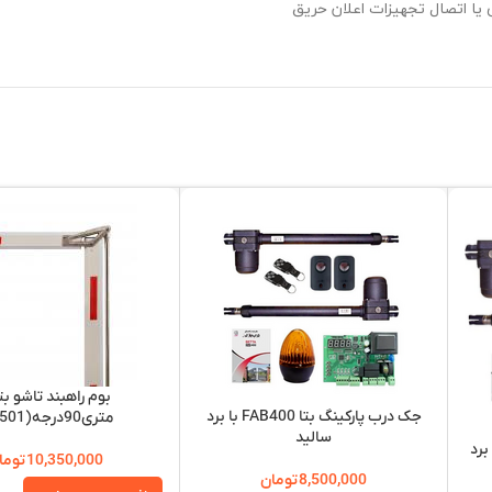
جک درب پارکینگ بتا FAB400 با برد
متری90درجه(B-501)
سالید
نگ بتا MAX 400 با برد
10,350,000
توما
8,500,000
تومان