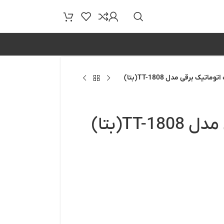
اتیک برقی مدل TT-1808(بتا)
TT(بتا)