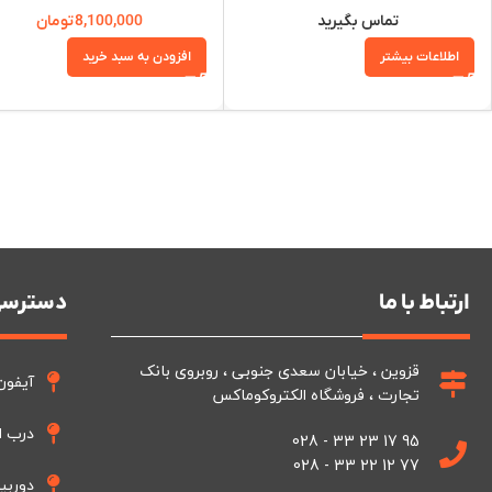
تماس بگیرید
8,100,000
تومان
اطلاعات بیشتر
افزودن به سبد خرید
ارتباط با ما
دسترسی
قزوین ، خیابان سعدی جنوبی ، روبروی بانک
آیفون
تجارت ، فروشگاه الکتروکوماکس
درب ا
95 17 23 33 - 028
77 12 22 33 - 028
دوربی