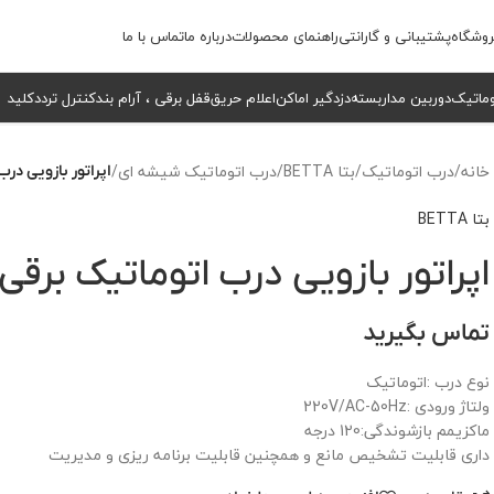
وشگاه
پشتیبانی و گارانتی
راهنمای محصولات
درباره ما
تماس با ما
وماتیک
دوربین مداربسته
دزدگیر اماکن
اعلام حریق
قفل برقی ، آرام بند
کنترل تردد
کلید
خانه
/
درب اتوماتیک
/
بتا BETTA
/
درب اتوماتیک شیشه ای
/
اپراتور بازویی درب اتوم
بتا BETTA
اپراتور بازویی درب اتوماتیک برقی مدل -1808
تماس بگیرید
نوع درب :اتوماتیک
ولتاژ ورودی :220V/AC-50Hz
ماکزیمم بازشوندگی:120 درجه
داری قابلیت تشخیص مانع و همچنین قابلیت برنامه ریزی و مدیریت