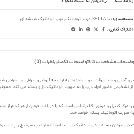
مقایسه
افزودن به لیست دلخواه
بتا BETTA
,
درب اتوماتیک
,
درب اتوماتیک شیشه ای
دسته‌بندی:
اشتراک گذاری :
وضیحات
مشخصات کالا
توضیحات تکمیلی
نظرات (0)
ی، آهنی و ضد سرقت، درب واحدهای اداری، طلافروشی، صرافی و… طراحی شده ا
از تشخیص حضور افراد درب را به صورت اتوماتیک باز و بسته می کند. همچنین 
 مرکز کنترل و موتور
DC
براشلس است که با دریافت فرمان از هر کدام از سنسوره
به صورت اتوماتیک بسته خواهد شد.
 درب، زمان بسته شدن اتوماتیک و … با استفاده از دیپ سوئیچ و پتانسیومت