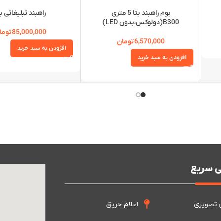
بوم راهبند بتا 5 متری
راهبند تبلیغاتی بت
B300(دولوکس،بدون LED)
85,000,000
توما
6,570,000
تومان
افزودن به سبد خرید
افزودن به سبد خرید
 سریع
 تصویری
اعلام حریق