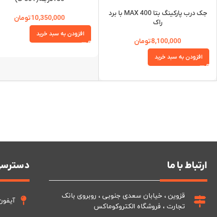
جک درب پارکینگ بتا MAX 400 با برد
10,350,000
تومان
راک
افزودن به سبد خرید
8,100,000
تومان
افزودن به سبد خرید
ارتباط با ما
دسترسی
قزوین ، خیابان سعدی جنوبی ، روبروی بانک
آیفون
تجارت ، فروشگاه الکتروکوماکس