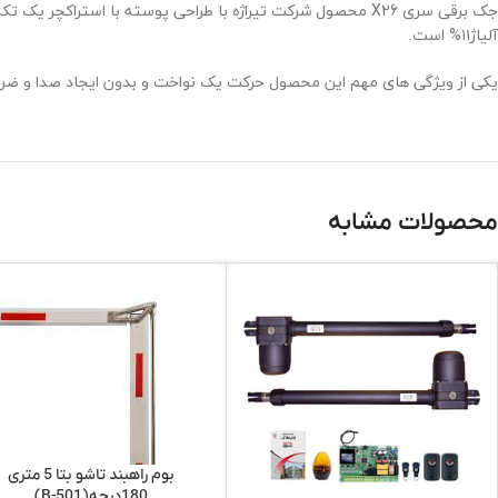
جک برقی سری X26 محصول شرکت تیراژه با طراحی پوسته با استر
آلیاژ۱۱% است.
یکی از ویژگی های مهم این محصول حرکت یک نواخت و بدون ایجاد صدا و ضربه می باشد .همچن
محصولات مشابه
بوم راهبند تاشو بتا 5 متری
180درجه(B-501)