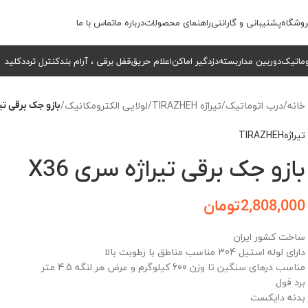
وشگاه
پشتیبانی و گارانتی
راهنمای محصولات
درباره ما
تماس با ما
وماتیک
دوربین مداربسته
دزدگیر اماکن
اعلام حریق
قفل برقی ، آرام بند
کنترل تردد
کلید
خانه
/
درب اتوماتیک
/
تیراژه TIRAZHEH
/
لولایی الکترومکانیک
/
بازو جک برقی تیرا
تیراژهTIRAZHEH
بازو جک برقی تیراژه سری X36
2,808,000
تومان
ساخت کشور ایران
دارای لوله استیل 304 مناسب مناطق با رطوبت بالا
مناسب درهای سنگین تا وزن 600 کیلوگرم و عرض هر لنگه 4.5 متر
برد فول
بدنه دایکست