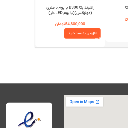
ا
راهبند بتا B300 با بوم 5 متری
گاید راهنمایی ثا
(دولوکس)(با بوم LED دار)
برق
ن
54,800,000
تومان
30,000
افزودن به سبد خرید
افزودن به سبد خرید