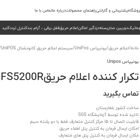
وشگاه
پشتیبانی و گارانتی
راهنمای محصولات
درباره ما
تماس با ما
وماتیک
دوربین مداربسته
دزدگیر اماکن
اعلام حریق
قفل برقی ، آرام بند
کنترل تردد
کلید
خانه
/
اعلام حریق
/
یونیپاس UniPos
/
سیستم اعلام حریق کانونشنال UniPOS
/
یونیپاس Unipos
تکرار کننده اعلام حریقFS5200R
تماس بگیرید
ساخت کشور بلغارستان
تائید شده توسط آزمایشگاه SGS
قابلیت اتصال تا 15 مرکز کنترل متعارف فقط با دو رشته سیم
امکان ارسال فرمان به کنترل پنل اطفاء حریق
مکان ارسال فرمان به کنترل پنل های متعارف