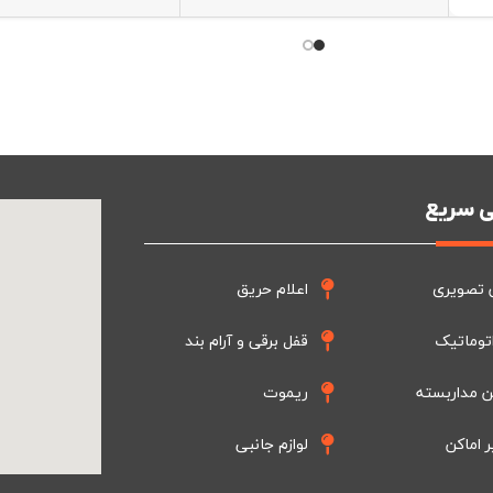
 سریع
 تصویری
اعلام حریق
توماتیک
قفل برقی و آرام بند
ن مداربسته
ریموت
ر اماکن
لوازم جانبی