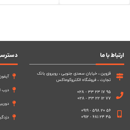
ارتباط با ما
دسترسی
قزوین ، خیابان سعدی جنوبی ، روبروی بانک
آیفون
تجارت ، فروشگاه الکتروکوماکس
درب ا
95 17 23 33 - 028
77 12 22 33 - 028
دوربی
56 20 598 - 0919
45 24 681 - 0912
دزدگی