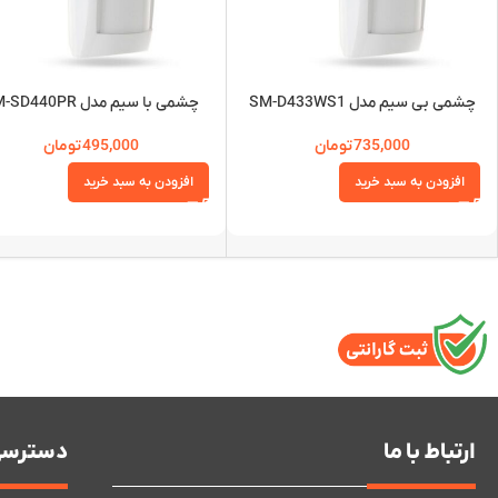
چشمی بی سیم مدل SM-D433WS1
چشمی با سیم مدل SM-SD440PR
735,000
تومان
495,000
تومان
افزودن به سبد خرید
افزودن به سبد خرید
ارتباط با ما
دسترسی