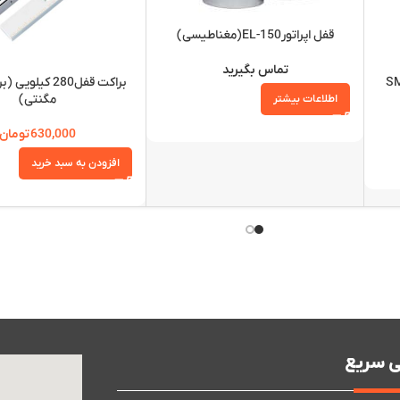
قفل اپراتورEL-150(مغناطیسی)
تماس بگیرید
مگنتی)
اطلاعات بیشتر
630,000
تومان
افزودن به سبد خرید
 سریع