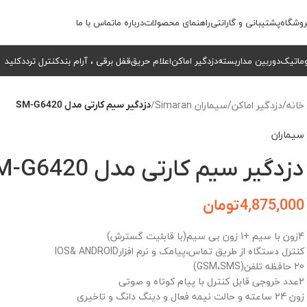
وشگاه
پشتیبانی و گارانتی
راهنمای محصولات
درباره ما
تماس با ما
وماتیک
دوربین مداربسته
دزدگیر اماکن
اعلام حریق
قفل برقی ، آرام بند
کنترل تردد
کلید
خانه
/
دزدگیر اماکن
/
سیماران Simaran
/
دزدگیر سیم کارتی مدل SM-G6420
سیماران
دزدگیر سیم کارتی مدل SM-G6420
4,875,000
تومان
4زون با سیم +1 زون بی سیم(با قابلیت گسترش)
کنترل دستگاه از طریق تماس،پیامک و نرم افزارIOS& ANDROID
20 حافظه تلفن(GSM،SMS)
2عدد خروجی قابل کنترل با پیام کوتاه و صوتی
زون 24 ساعته و حالت نیمه فعال و دینگ دانگ و تاخیری