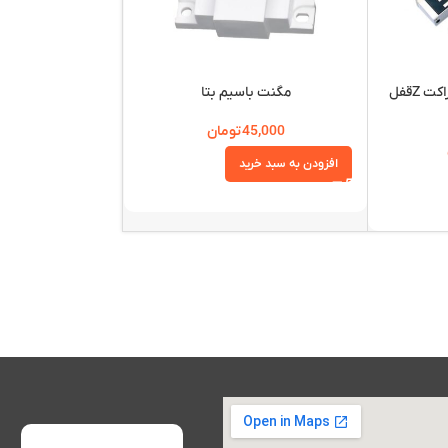
براکت قفل280 کیلویی (براکت Zقفل
مگنت باسیم بتا
بلندگو دزدگیر سراکو(eraco
45,000
تومان
220,000
افزودن به سبد خرید
افزودن به سبد خرید