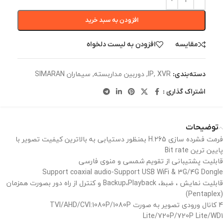
افزودن به سبد خرید
مقایسه
افزودن به لیست دلخواه
XVR
,
IP
,
دوربین مداربسته
,
سیماران SIMARAN
دسته‌بندی:
اشتراک گذاری :
توضیحات
فرمت فشرده سازی
H.265
بمنظور دستیابی به بالاترین کیفیت تصویر با
پایین ترین
Bit rate
قابلیت پشتیبانی از تقویم شمسی و منوی فارسی
Support coaxial audio-Support USB WiFi & 3G/4G Dongle
قابلیت نمایش ، ضبط،
Playback
،
Backup
و کنترل از راه دور بصورت همزمان
)
Pentaplex
(
4
کانال ورودی تصویر به صورت
TVI/AHD/CVI:1080P/1080P
Lite/720P/720P Lite/WD1