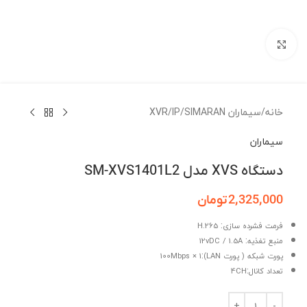
برای بزرگنمایی کلیک کنید
خانه
/
سیماران SIMARAN
/
IP
/
XVR
سیماران
دستگاه XVS مدل SM-XVS1401L2
2,325,000
تومان
:
فرمت فشرده سازی
H.265
:
منبع تغذیه
12vDC / 1.5A
:
پورت شبکه ( پورت LAN)
100Mbps × 1
:
تعداد کانال
4CH