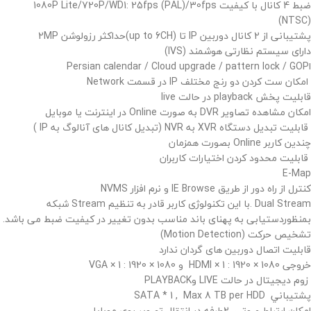
ضبط 4 کانال با کیفیت
1080P Lite/720P/WD1: 25fps (PAL)/30fps
(NTSC)
پشتیبانی از
2
کانال دوربین
IP
تا
(up to 6CH)
حداکثر رزولوشن
2MP
دارای سیستم نظارتی هوشمند
(IVS)
ا
Persian calendar / Cloud upgrade / pattern lock / GOP
امکان ست کردن دو رنج مختلف
IP
در قسمت
Network
قابلیت پخش
playback
در حالت
live
امکان مشاهده تصاویر
DVR
به صورت
Online
در اینترنت یا موبایل
قابلیت تبدیل دستگاه
XVR
به
NVR
(تبدیل کانال های آنالوگ به
IP
)
چندین کاربر
Online
بصورت همزمان
قابلیت محدود کردن اختیارات کاربران
E-Map
کنترل از راه دور از طریق
IE Browse
و نرم افزار
NVMS
Dual Stream
.با این تکنولوژی کاربر قادر به تنظیم
Stream
شبکه
بمنظوردستیابی به پهنای باند مناسب بدون تغییر در کیفیت ضبط می باشد.
تشخیص حرکت (
Motion Detection
)
قابلیت اتصال دوربین های گردان ندارد
خروجی
HDMI × 1 : 1920 × 1080
و
VGA × 1 : 1920 × 1080
زوم دیجیتال در حالت
LIVE
و
PLAYBACK
پشتيباني
SATA * 1 , Max 8 TB per HDD
امکان ارتباط صوتی 2طرفه در انتقال تصویر روی موبایل