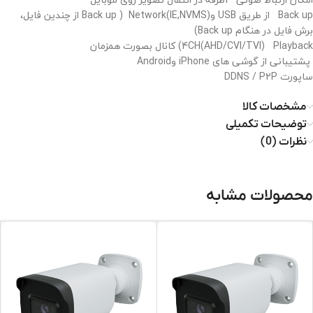
Back up
از طریق
USB
و
Network(IE,NVMS)
(
Back up
از چندین فایل،
برش فایل در هنگام
Back up
)
Playback
4CH(AHD/CVI/TVI)
) کانال بصورت همزمان
پشتیبانی از گوشی های
iPhone
و
Android
ساپورت
P2P
/
DDNS
مشخصات کالا
توضیحات تکمیلی
نظرات (0)
محصولات مشابه