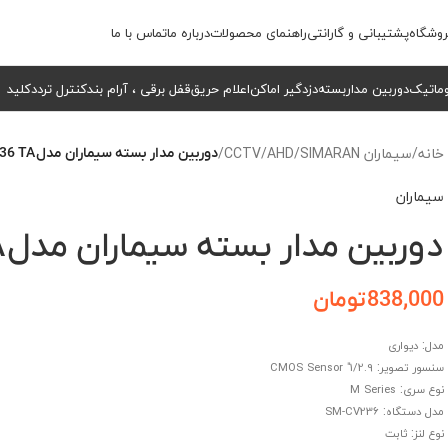
وشگاه
پشتیبانی و گارانتی
راهنمای محصولات
درباره ما
تماس با ما
وماتیک
دوربین مداربسته
دزدگیر اماکن
اعلام حریق
قفل برقی ، آرام بند
کنترل تردد
کلید
خانه
/
سیماران SIMARAN
/
AHD
/
CCTV
/
دوربین مدار بسته سیماران مدل SM-CV236 TA
سیماران
دوربین مدار بسته سیماران مدل SM-CV236 TA
838,000
تومان
:
مدل
دیواری
:
سنسور تصویر
1/2.9″ CMOS Sensor
:
نوع سری
M Series
:
مدل دستگاه
SM-CV236
:
نوع لنز
ثابت