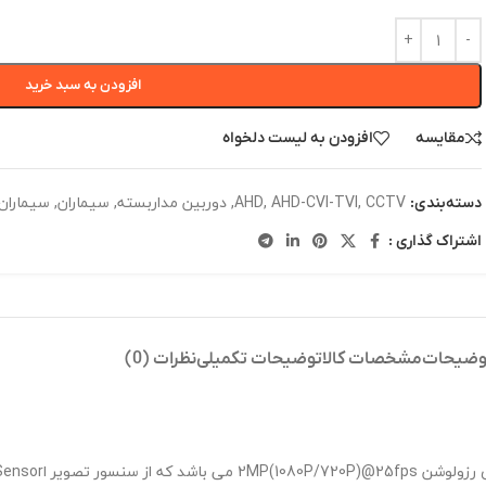
افزودن به سبد خرید
مقایسه
افزودن به لیست دلخواه
CCTV
,
AHD-CVI-TVI
,
AHD
,
دوربین مداربسته
,
سیماران
,
سیماران IMARAN
دسته‌بندی:
اشتراک گذاری :
وضیحات
مشخصات کالا
توضیحات تکمیلی
نظرات (0)
2MP(1080P/720P)@ می باشد که از سنسور تصویر ا
ensor