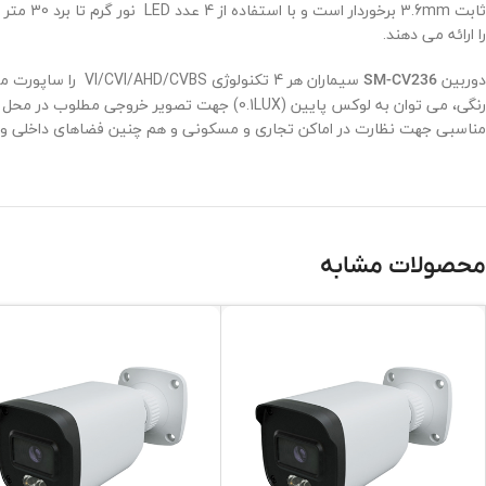
ثابت 3.6mm برخوردار است و با استفاده از 4 عدد
LED
نور گرم تا برد 30 متر را در شب به صورت رنگی نمایش می دهد. این دوربین با کمک تکنولوژی
را ارائه می دهند.
دوربین
سیماران هر 4 تکنولوژی
VI/CVI/AHD/CVBS
را ساپورت می کند وقابلیت COC ی
SM-CV236
رنگی، می توان به لوکس پایین
(0.1LUX)
جهت تصویر خروجی مطلوب در محل های
مناسبی جهت نظارت در اماکن تجاری و مسکونی و هم چنین فضاهای داخلی و 
محصولات مشابه