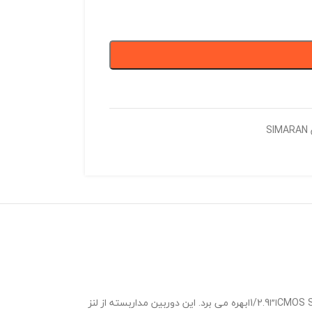
S
CMOS S
ا”ا
1/2.9
ابهره می برد. این دوربین مداربسته از لنز