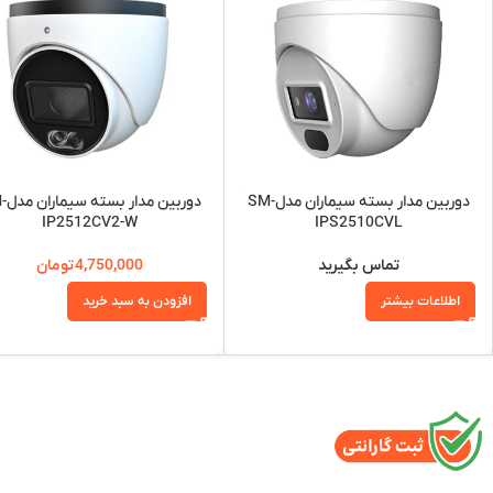
دوربین مدار بسته سیماران مدلSM-
دوربین 
IP2512CV2-W
IPS2510CVL
تماس بگیرید
4,750,000
تومان
اطلاعات بیشتر
افزودن به سبد خرید