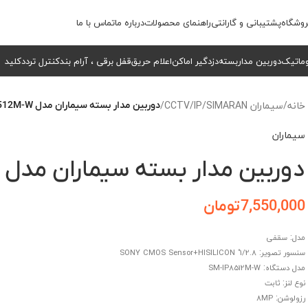
وشگاه
پشتیبانی و گارانتی
راهنمای محصولات
درباره ما
تماس با ما
وماتیک
دوربین مداربسته
دزدگیر اماکن
اعلام حریق
قفل برقی ، آرام بند
کنترل تردد
کلید
خانه
/
سیماران SIMARAN
/
IP
/
CCTV
/
دوربین مدار بسته سیماران مدل SM-IP8512M-W
سیماران
دوربین مدار بسته سیماران مدل SM-IP8512M-W
7,550,000
تومان
:
مدل
سقفی
:
سنسور تصویر
1/2.8″ SONY CMOS Sensor+HISILICON
:
مدل دستگاه
SM-IP8512M-W
:
نوع لنز
ثابت
:
رزولوشن
8MP