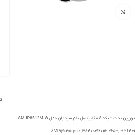
برای بزرگنمایی کلیک کنید
ت
دوربین تحت شبکه 8 مگاپیکسل دام سیماران مدل SM-IP8512M-W
ا+H.265+, H.264ا(2160×3840)/اfpsا20ا@ا8MP