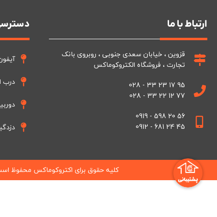
ارتباط با ما
دسترسی
قزوین ، خیابان سعدی جنوبی ، روبروی بانک
آیفون
تجارت ، فروشگاه الکتروکوماکس
درب ا
95 17 23 33 - 028
77 12 22 33 - 028
دوربی
56 20 598 - 0919
45 24 681 - 0912
دزدگی
کلیه حقوق برای اکتروکوماکس محفوظ اس