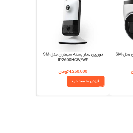
دوربین مدار بسته سیماران مدلSM-
دوربین مدار بسته سیماران مدلSM​-
4H-WSFR
IP2600HCW/WF
ن
4,250,000
تومان
,975,000
افزودن به سبد خرید
افزودن به سبد خرید