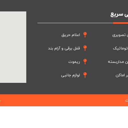
 سریع
 تصویری
اعلام حریق
توماتیک
قفل برقی و آرام بند
ن مداربسته
ریموت
ر اماکن
لوازم جانبی
ت
ط