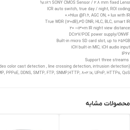
اSONY CMOS Sensor / 2.8 mm fixed Lens ا”8ا.ا½
ICR auto switch, true day / night, ROI coding
lux @F1.6, AGC ON; 0 lux with IRا0.06
True WDR (120dB),3D DNR, HLC, BLC, smart IR
30m IR night view distanceا~ 20
DC12V/POE power supply/ONVIF
Built-in micro SD card slot; up to 256GB
1CH built-in MIC; 1CH audio input
IP67
Support three streams
deo color cast detection , line crossing detection, intrusion detection)
IGMP, PPPoE, DDNS, SMTP, FTP, SNMP,HTTP, 802.1x, UPnP, HTTPs, QoS
محصولات مشابه