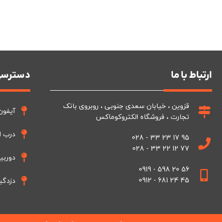
ارتباط با ما
دسترسی
قزوین ، خیابان سعدی جنوبی ، روبروی بانک
آیفون
تجارت ، فروشگاه الکتروکوماکس
درب ا
95 17 23 33 - 028
77 12 22 33 - 028
دوربی
56 20 598 - 0919
45 24 681 - 0912
دزدگی