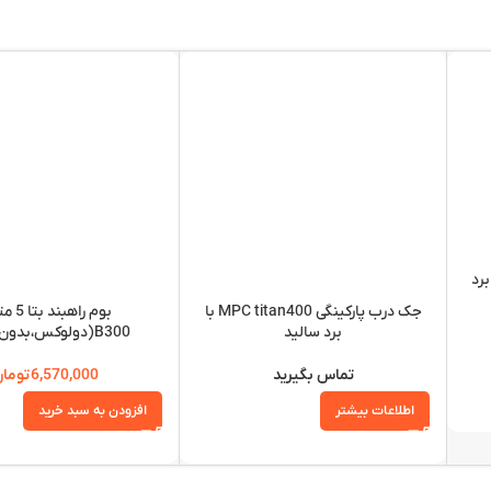
بتا FAB 600 با برد
جک درب پارکینگی MPC titan400 با
بوم راهبن
برد سالید
B300(دولوکس،بدون LED)
تماس بگیرید
6,570,000
توما
اطلاعات بیشتر
افزودن به سبد خرید