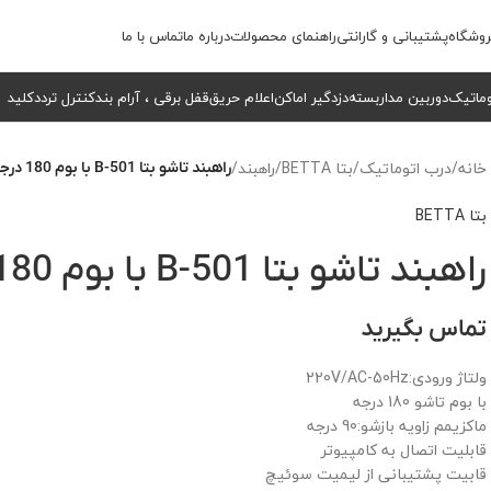
وشگاه
پشتیبانی و گارانتی
راهنمای محصولات
درباره ما
تماس با ما
وماتیک
دوربین مداربسته
دزدگیر اماکن
اعلام حریق
قفل برقی ، آرام بند
کنترل تردد
کلید
خانه
/
درب اتوماتیک
/
بتا BETTA
/
راهبند
/
راهبند تاشو بتا B-501 با بوم 180 درجه
بتا BETTA
راهبند تاشو بتا B-501 با بوم 180 درجه
تماس بگیرید
ولتاژ ورودی:220V/AC-50Hz
با بوم تاشو 180 درجه
ماکزیمم زاویه بازشو:90 درجه
قابلیت اتصال به کامپیوتر
قابیت پشتیبانی از لیمیت سوئیچ