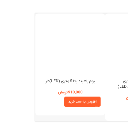
د بتا 5 متری
بوم راهبند بتا 5 متری (LED)دار
راهبند فنسی بتا B400F(نرده ای)
910,000
تومان
,220,000
ن
افزودن به سبد خرید
افزودن به سبد خرید