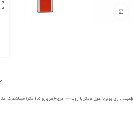
برای بزرگنمایی کلیک کنید
ت
راهبند دارای بوم با طول ۵متر با زاویه180 درجه(هر بازو 2.5 متر) میباشد که مناسب برای فضاهای سرپوشیده و داخل پارکینگ باعرض کم میباشد.