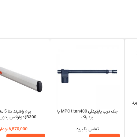
تا FAB400 با برد
جک درب پارکینگی MPC titan400 با
بوم راهبن
برد راک
B300(دولوکس،بدون LED)
تماس بگیرید
6,570,000
توما