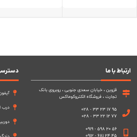
ارتباط با ما
دسترسی
قزوین ، خیابان سعدی جنوبی ، روبروی بانک
آیفون
تجارت ، فروشگاه الکتروکوماکس
درب ا
95 17 23 33 - 028
77 12 22 33 - 028
دوربی
56 20 598 - 0919
45 24 681 - 0912
دزدگی