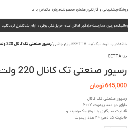
وشگاه
پشتیبانی و گارانتی
راهنمای محصولات
درباره ما
تماس با ما
وماتیک
دوربین مداربسته
دزدگیر اماکن
اعلام حریق
قفل برقی ، آرام بند
کنترل تردد
کلید
خانه
/
درب اتوماتیک
/
بتا BETTA
/
لوازم جانبی
/
رسیور صنعتی تک کانال 220 ولت بتا
بتا BETTA
رسیور صنعتی تک کانال 220 ولت بتا
645,000
تومان
رسیور صنعتی تک کانال
دارای دو عدد ریموت 2007
قابلیت سازگاری با انواع جک،راهبند و …….
قابلیت کد دهی 40 عدد ریموت