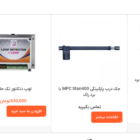
بتا FAB 400 با برد
جک درب پارکینگی MPC titan400 با
لوپ دتکتور تک حل
برد راک
650,000
تومان
تماس بگیرید
افزودن به سبد خرید
اطلاعات بیشتر