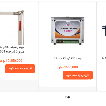
متری90درجه(B-501)
جک درب پارکینگی MPC titan400 با
لوپ دتکتور تک حلقه
10,350,000
توما
650,000
تومان
افزودن به سبد خرید
افزودن به سبد خرید