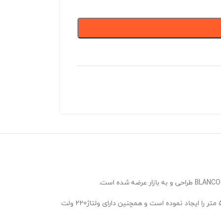
این شرکت در طراحی راهبند سریDEMETER با بهرمندی از سیستم الکتروموتور و گیربکس پر قدرت سبب ایجاد قابلیت کنترل معابری با حداکثر عرض مفید ۵ متر را ایجاد نموده است و همچنین دارای ولتاژ220 ولت