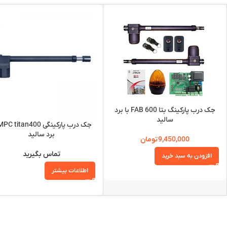
جک درب پارکینگ بتا FAB 600 با برد
سالید
برد سالید
9,450,000
تومان
تماس بگیرید
افزودن به سبد خرید
اطلاعات بیشتر