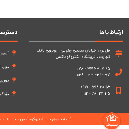
ارتباط با ما
دسترسی
قزوین ، خیابان سعدی جنوبی ، روبروی بانک
آیفون
تجارت ، فروشگاه الکتروکوماکس
درب ا
95 17 23 33 - 028
77 12 22 33 - 028
دوربی
56 20 598 - 0919
45 24 681 - 0912
دزدگی
کلیه حقوق برای اکتروکوماکس محفوظ اس