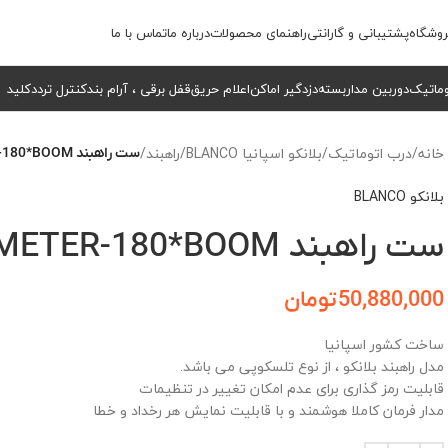
وشگاه
پشتیبانی و گارانتی
راهنمای محصولات
درباره ما
تماس با ما
وماتیک
دوربین مداربسته
دزدگیر اماکن
اعلام حریق
قفل برقی ، آرام بند
کنترل تردد
کلید
خانه
/
درب اتوماتیک
/
بلانکو اسپانیا BLANCO
/
راهبند
/
ست راهبند DEMETER-180*BOOM
بلانکو BLANCO
ست راهبند DEMETER-180*BOOM
50,880,000
تومان
ساخت کشور اسپانیا
مدل راهبند بلانکو ، از نوع تلسکوپی می باشد.
قابلیت رمز گذاری برای عدم امکان تغییر در تنظیمات
مدار فرمان کاملا هوشمند و با قابلیت نمایش هر رخداد و خطا