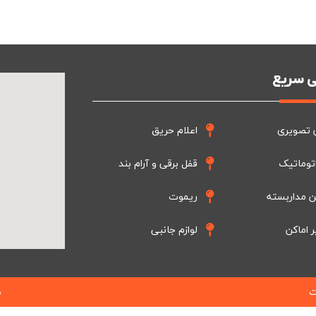
 سریع
 تصویری
اعلام حریق
توماتیک
قفل برقی و آرام بند
ن مداربسته
ریموت
ر اماکن
لوازم جانبی
ت
ط