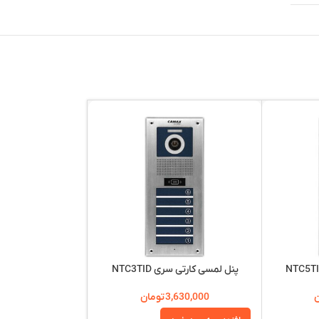
پنل لمسی کارتی سری NTC3TID
پنل لمسی کارتی سری D
ن
3,630,000
تومان
,500,000