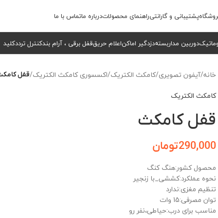
وشگاه
پشتیبانی و گارانتی
راهنمای محصولات
درباره ما
تماس با ما
وماتیک
دوربین مداربسته
دزدگیر اماکن
اعلام حریق
قفل برقی ، آرام بند
کنترل تردد
کلید
خانه
/
آیفون تصویری
/
کامکث الکتریک
/
اکسسوری کامکث الکتریک
/
قفل کامکث
کامکث الکتریک
قفل کامکث
290,000
تومان
محصول کشور:هنگ کنگ
نحوه عملکرد:کششی_با زنجیر
تنظیم مغزی:ندارد
توان مصرفی:15 وات
مناسب برای درب:حیاطی،نفر رو