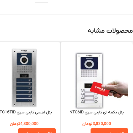
محصولات مشابه
پنل دکمه ای کارتی سری NTC6ID
پنل لمسی کارتی سری NTC16TID
3,830,000
تومان
4,800,000
تومان