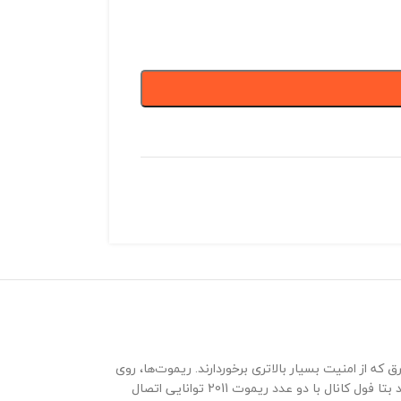
که از امنیت بسیار بالاتری برخوردارند. ریموت‌ها، روی
مدل هاپینگ قابل کدگیری نیستند. در حقیقت این ریموت‌ها قابل کپی شدن نیستند و همین خصلت، هاپینگ را متمایز می‌کند. در ضمن برد کرکره برقی ساید بتا فول کانال با دو عدد ریموت 2011 توانایی اتصال