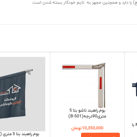
نع) را دارد و همچنین مجهز به تایم خودکار بسته شدن است.
بوم راهبند تاشو بتا 5
متری90درجه(B-501)
جک درب پارکینگی MPC titan400 با
10,350,000
تومان
بوم راهبند بتا 5 متری (LED)دار