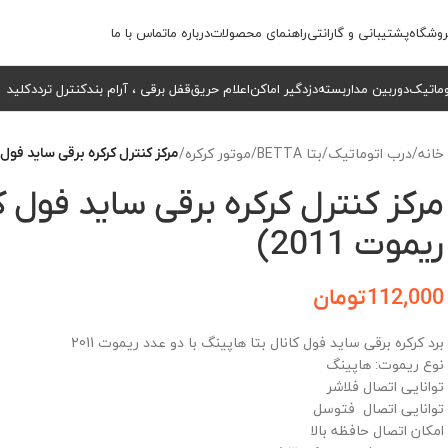
وشگاه
پشتیبانی و گارانتی
راهنمای محصولات
درباره ما
تماس با ما
وماتیک
دوربین مداربسته
دزدگیر اماکن
اعلام حریق
قفل برقی ، آرام بند
کنترل تردد
کلید
خانه
/
درب اتوماتیک
/
بتا BETTA
/
موتور کرکره
/
مرکز کنترل کرکره برقی ساید فول کا
مرکز کنترل کرکره برقی ساید فول 
ریموت 2011)
112,000
تومان
برد کرکره برقی ساید فول کانال بتا هاپینگ با دو عدد ریموت 2011
نوع ریموت: هاپینگ
توانایی اتصال فلاشر
توانایی اتصال فتوسل
امکان اتصال حافظه بالا