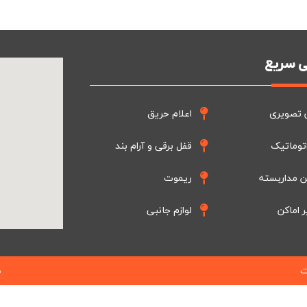
 سریع
 تصویری
اعلام حریق
توماتیک
قفل برقی و آرام بند
ن مداربسته
ریموت
ر اماکن
لوازم جانبی
ت
ط