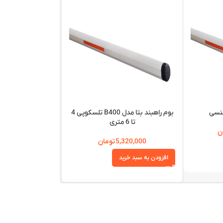
فنسی
بوم راهبند بتا مدل B400 تلسکوپی 4
تا 6 متری
درج
ن
5,320,000
تومان
تماس ب
افزودن به سبد خرید
اطلاعات بیشتر