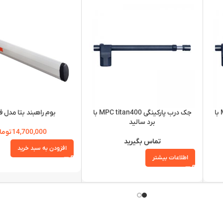
جک درب پارکینگی MPC titan400 با
جک درب پارکینگی MPC titan400 با
بوم راهبند بتا مدل 
برد سالید
14,700,000
توما
تماس بگیرید
افزودن به سبد خرید
اطلاعات بیشتر