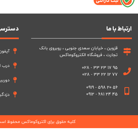
ارتباط با ما
دسترسی
قزوین ، خیابان سعدی جنوبی ، روبروی بانک
آیفون
تجارت ، فروشگاه الکتروکوماکس
درب ا
95 17 23 33 - 028
77 12 22 33 - 028
دوربی
56 20 598 - 0919
45 24 681 - 0912
دزدگی
کلیه حقوق برای اکتروکوماکس محفوظ اس