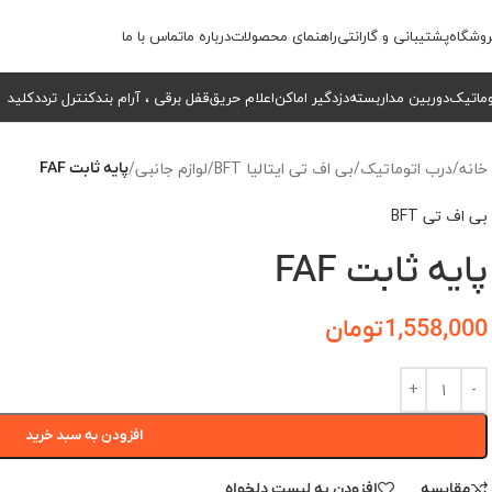
وشگاه
پشتیبانی و گارانتی
راهنمای محصولات
درباره ما
تماس با ما
وماتیک
دوربین مداربسته
دزدگیر اماکن
اعلام حریق
قفل برقی ، آرام بند
کنترل تردد
کلید
خانه
/
درب اتوماتیک
/
بی اف تی ایتالیا BFT
/
لوازم جانبی
/
پایه ثابت FAF
بی اف تی BFT
پایه ثابت FAF
1,558,000
تومان
افزودن به سبد خرید
مقایسه
افزودن به لیست دلخواه