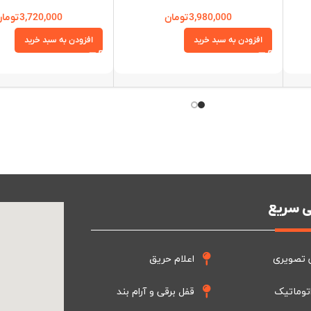
3,980,000
تومان
3,720,000
توما
افزودن به سبد خرید
افزودن به سبد خرید
 سریع
 تصویری
اعلام حریق
توماتیک
قفل برقی و آرام بند