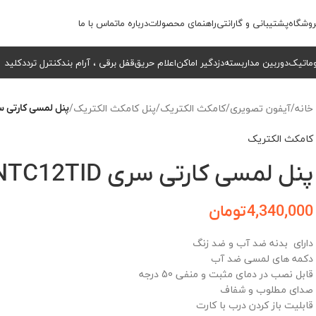
وشگاه
پشتیبانی و گارانتی
راهنمای محصولات
درباره ما
تماس با ما
وماتیک
دوربین مداربسته
دزدگیر اماکن
اعلام حریق
قفل برقی ، آرام بند
کنترل تردد
کلید
خانه
/
آیفون تصویری
/
کامکث الکتریک
/
پنل کامکث الکتریک
/
پنل لمسی کارتی سری TID
کامکث الکتریک
پنل لمسی کارتی سری NTC12TID
4,340,000
تومان
دارای بدنه ضد آب و ضد زنگ
دکمه های لمسی ضد آب
قابل نصب در دمای مثبت و منفی 50 درجه
صدای مطلوب و شفاف
قابلیت باز کردن درب با کارت