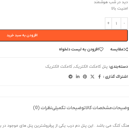
دید در شب هوشمند
امنیت بالا
افزودن به سبد خرید
مقایسه
افزودن به لیست دلخواه
پنل کامکث الکتریک
,
کامکث الکتریک
دسته‌بندی:
اشتراک گذاری :
وضیحات
مشخصات کالا
توضیحات تکمیلی
نظرات (0)
ون تصویری کامکث مدل DRC-NTCTID محصول کشور هنگ کنگ می باشد . این پنل دم درب یکی از پرفروشترین پنل