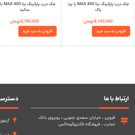
جک درب پارکینگ بتا MAX 400 با برد
جک درب پارکی
راک
سالید
8,100,000
تومان
8,780,000
تومان
افزودن به سبد خرید
افزودن به سبد خرید
ارتباط با ما
دسترسی
قزوین ، خیابان سعدی جنوبی ، روبروی بانک
آیفون
تجارت ، فروشگاه الکتروکوماکس
درب ا