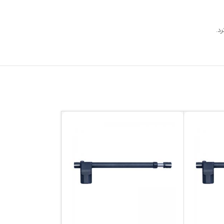
د.
180درجه(B-501)