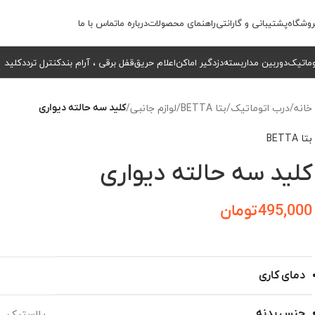
وشگاه
پشتیبانی و گارانتی
راهنمای محصولات
درباره ما
تماس با ما
وماتیک
دوربین مداربسته
دزدگیر اماکن
اعلام حریق
قفل برقی ، آرام بند
کنترل تردد
کلید
خانه
/
درب اتوماتیک
/
بتا BETTA
/
لوازم جانبی
/
کلید سه حالته دیواری
بتا BETTA
کلید سه حالته دیواری
495,000
تومان
دمای کاری
پلاستیک
جنس بدنه