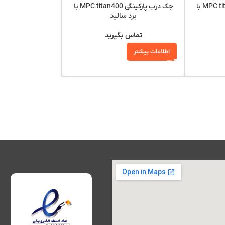
جک درب پارکینگی MPC titan400 با
جک درب پارکینگی MPC titan400 با
,350,000
برد سالید
افزودن به سبد خرید
تماس بگیرید
اطلاعات بیشتر