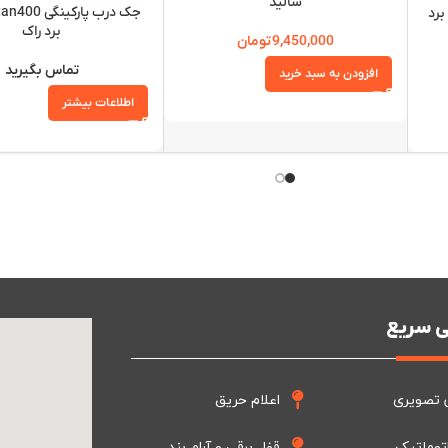
سالید
نگ بتا MAX 400 با برد
برد راک
9,450,000
تومان
تماس بگیرید
افزودن به سبد خرید
اطلاعات بیشتر
 سریع
 تصویری
اعلام حریق
توماتیک
قفل برقی و آرام بند