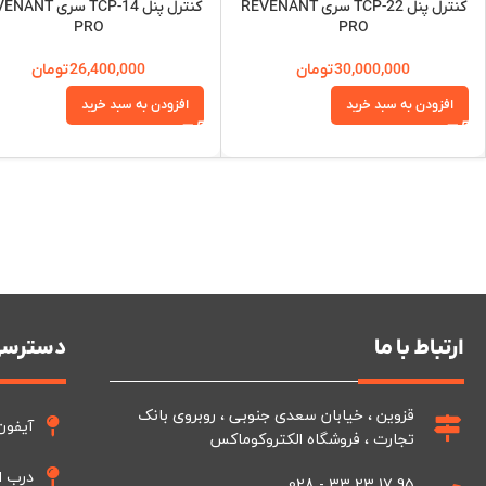
کنترل پنل TCP-22 سری REVENANT
کنترل پنل TCP-14 سری
PRO
PRO
30,000,000
تومان
26,400,000
تومان
افزودن به سبد خرید
افزودن به سبد خرید
ارتباط با ما
دسترسی
قزوین ، خیابان سعدی جنوبی ، روبروی بانک
آیفون
تجارت ، فروشگاه الکتروکوماکس
درب ا
95 17 23 33 - 028