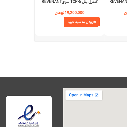
کنترل پنل TCP-6 سریREVENANT
اسپری تستر 
ن
19,200,000
تومان
,600,000
افزودن به سبد خرید
افزودن به سبد خرید