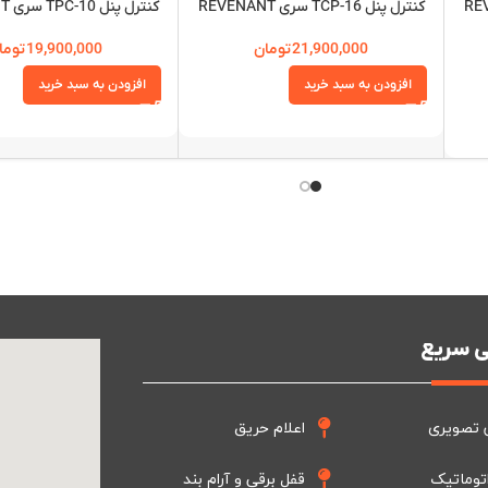
 REVENANT
کنترل پنل TCP-16 سری REVENANT
کنترل پنل TPC-10 سری REVENANT
21,900,000
تومان
19,900,000
توما
افزودن به سبد خرید
افزودن به سبد خرید
 سریع
 تصویری
اعلام حریق
توماتیک
قفل برقی و آرام بند