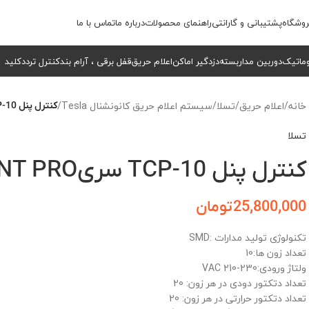
وشگاه
پشتیبانی و گارانتی
راهنمای محصولات
درباره ما
تماس با ما
وماتیک
دوربین مداربسته
دزدگیر اماکن
اعلام حریق
قفل برقی ، آرام بند
کنترل تردد
کلید
خانه
/
اعلام حریق
/
تسلا
/
سیستم اعلام حریق کانونشنال Tesla
/
کنترل پنل TCP-10 سریREVENANT PRO
تسلا
کنترل پنل TCP-10 سریREVENANT PRO
25,800,000
تومان
تکنولوژی تولید مدارات :SMD
تعداد زون ها:10
ولتاژ ورودی:230-210 VAC
تعداد دتکتور دودی در هر زون: 20
تعداد دتکتور حرارتی در هر زون: 20